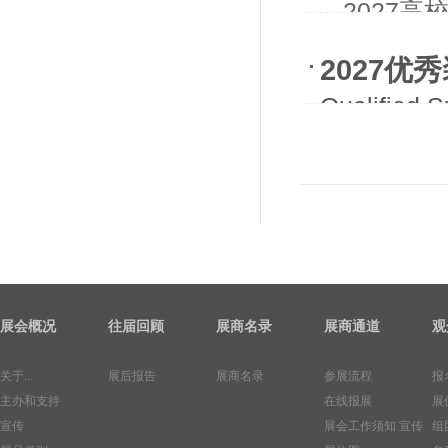
- -20
2027
Qualified 
展会概况
往届回顾
展商名录
展商通道
观
关于...
展后报告
展商名录
参展流程
报
主办和支持
在线报展
展
宣传
展会工作须知
宣传
组