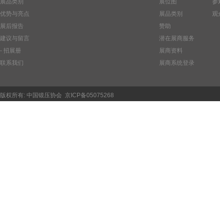
展品类别
展位图
参
优势与亮点
展品类别
观
展后报告
赞助
建议与留言
潜在展商服务
- 招展册
展商资料
联系我们
展商系统登录
版权所有:
中国锻压协会
京ICP备05075268