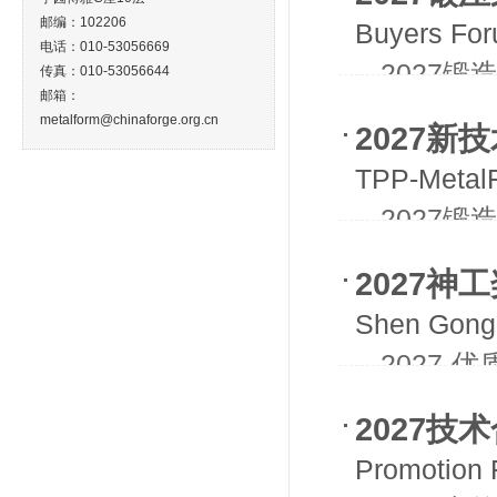
邮编：102206
Buyers Foru
电话：010-53056669
- -20
传真：010-53056644
邮箱：
metalform@chinaforge.org.cn
2027新
TPP-Metal
- -20
会
2027神
Shen Gong 
- -202
2027技
Promotion