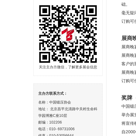
础。
毫无疑
订购可
展商
展商晚
展商晚
客户的
关注主办方微信，了解更多展会信息
展商晚
订购可
主办方联系方式：
奖牌
名称：中国锻压协会
中国锻
地址： 北京昌平北清路中关村生命科
举办展
学园博雅C座10层
邮编：102206
将宣传
电话：010- 69731006
自20
传真：010-53056644