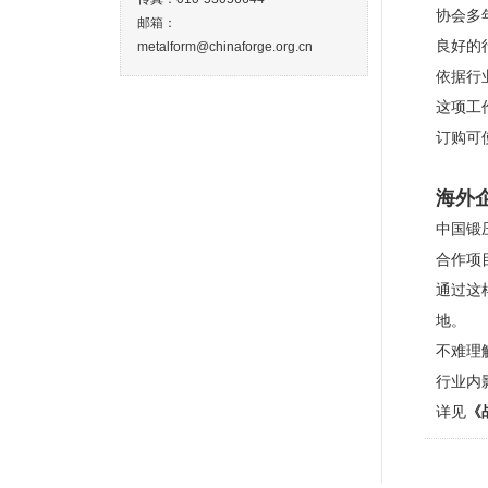
协会多
邮箱：
良好的
metalform@chinaforge.org.cn
依据行
这项工
订购可
海外
中国锻
合作项
通过这
地。
不难理
行业内
详见
《战