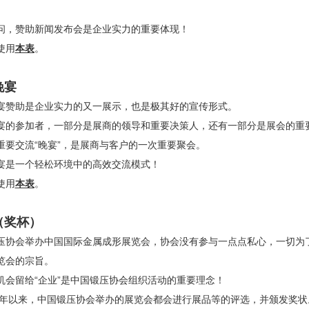
问，赞助新闻发布会是企业实力的重要体现！
使用
本表
。
晚宴
宴赞助是企业实力的又一展示，也是极其好的宣传形式。
宴的参加者，一部分是展商的领导和重要决策人，还有一部分是展会的重要
重要交流“晚宴”，是展商与客户的一次重要聚会。
宴是一个轻松环境中的高效交流模式！
使用
本表
。
（奖杯）
压协会举办中国国际金属成形展览会，协会没有参与一点点私心，一切为
览会的宗旨。
机会留给“企业”是中国锻压协会组织活动的重要理念！
00年以来，中国锻压协会举办的展览会都会进行展品等的评选，并颁发奖