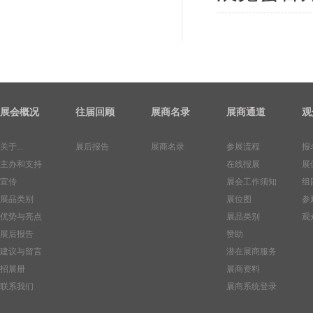
展会概况
往届回顾
展商名录
展商通道
观
关于...
展后报告
展商名录
参展流程
报
主办和支持
在线报展
展
宣传
展会工作须知
组
展品类别
展位图
参
优势与亮点
展品类别
观
展后报告
赞助
建议与留言
潜在展商服务
招展册
展商资料
联系我们
展商系统登录