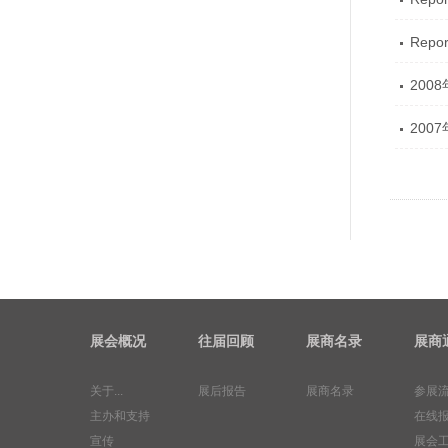
Repor
200
200
展会概况
往届回顾
展商名录
展商
关于...
展后报告
展商名录
参展
主办和支持
在线
宣传
展会