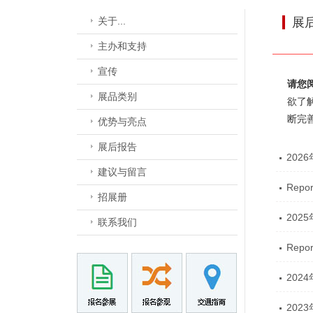
关于...
展
主办和支持
宣传
请您
展品类别
欲了
断完
优势与亮点
展后报告
202
建议与留言
Repor
招展册
202
联系我们
Repor
202
202