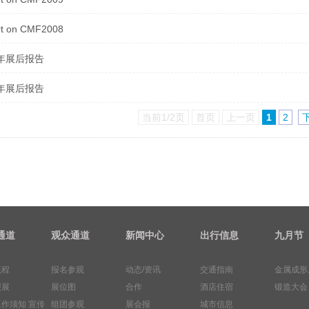
t on CMF2008
8年展后报告
7年展后报告
当前1/2页
首页
上一页
1
2
通道
观众通道
新闻中心
出行信息
九月节
流程
报名参观
动态/资讯
交通指南
金属成形
报展
展位图
合作
酒店住宿
锻造大会
工作须知
宣传
组团参观
展会报
城市信息