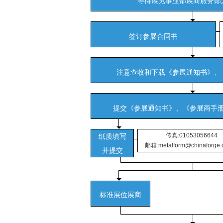
等待展览事业部展商服务部
签订参展合同书
注意查收和下载《参展通知书》、
提交《参展通知书》、《参展商手
传真:01053056644
纸质填写
邮箱:metalform@chinaforge.o
并提交
标准展位展商