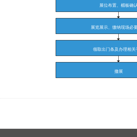
展位布置、楣板确
展览展示、缴纳现场必
领取出门条及办理相关
撤展