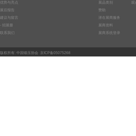
优势与亮点
展品类别
观
展后报告
赞助
建议与留言
潜在展商服务
- 招展册
展商资料
联系我们
展商系统登录
版权所有:
中国锻压协会
京ICP备05075268