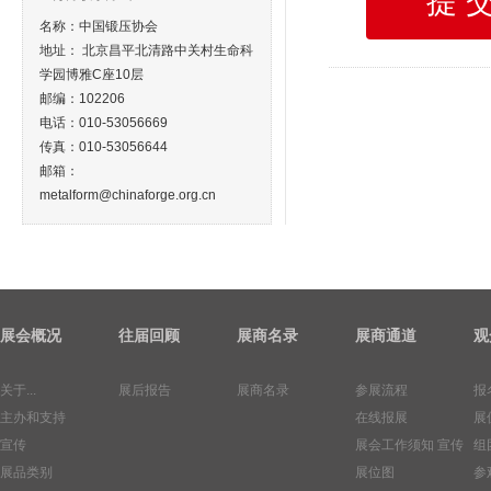
名称：中国锻压协会
地址： 北京昌平北清路中关村生命科
学园博雅C座10层
邮编：102206
电话：010-53056669
传真：010-53056644
邮箱：
metalform@chinaforge.org.cn
展会概况
往届回顾
展商名录
展商通道
观
关于...
展后报告
展商名录
参展流程
报
主办和支持
在线报展
展
宣传
展会工作须知
宣传
组
展品类别
展位图
参