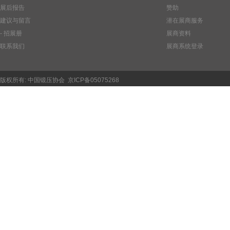
展后报告
赞助
建议与留言
潜在展商服务
- 招展册
展商资料
联系我们
展商系统登录
版权所有:
中国锻压协会
京ICP备05075268