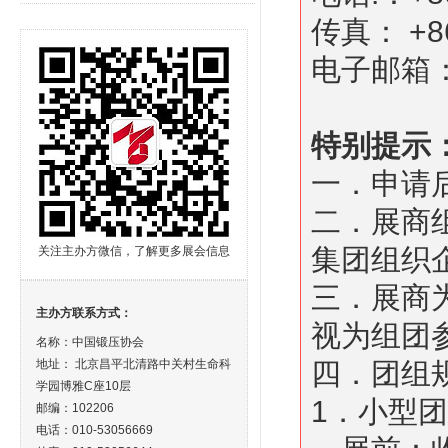
传真： +86
电子邮箱
特别提示
一．申请
二．展商
集团组织
关注主办方微信，了解更多展会信息
三．展商
主办方联系方式：
视为组团
名称：中国锻压协会
地址： 北京昌平北清路中关村生命科
四．团组
学园博雅C座10层
1．小型
邮编：102206
电话：010-53056669