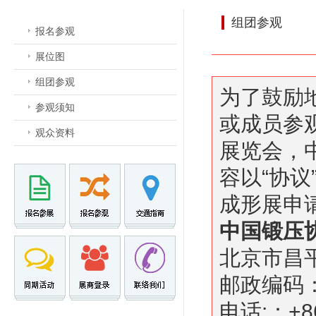
组团参观
报名参观
展位图
组团参观
为了鼓励
参观须知
或成员参
观众资料
展览会，
容以“协
成形展申
中国锻压
北京市昌
邮政编码：
电话:：+86