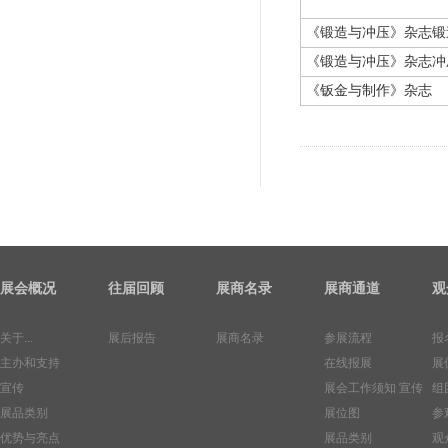
《锻造与冲压》杂志锻
《锻造与冲压》杂志冲
《钣金与制作》杂志
展会概况
往届回顾
展商名录
展商通道
观
关于...
展后报告
展商名录
参展流程
报
主办和支持
在线报展
展
宣传
展会工作须知
宣传
组
展品类别
展位图
参
优势与亮点
展品类别
观