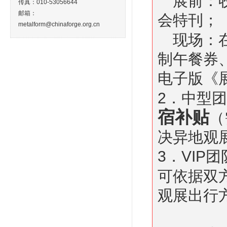
展前：收
传真：010-53056644
邮箱：
会特刊；
metalform@chinaforge.org.cn
现场：
制午餐券
电子版《
2．中型
宿补贴
（
决异地观
3．VIP
可依据双
观展出行